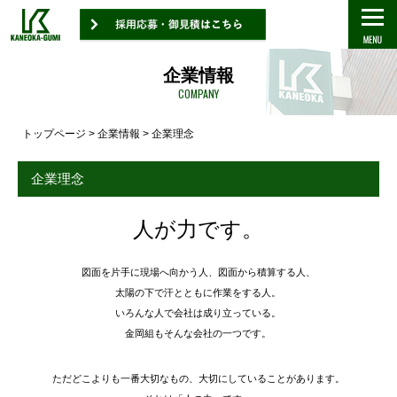
企業情報
COMPANY
トップページ
企業情報
トップページ
>
企業情報
> 企業理念
事業概要
企業理念
実績紹介
採用情報
人が力です。
レポート
図面を片手に現場へ向かう人、図面から積算する人、
太陽の下で汗とともに作業をする人。
いろんな人で会社は成り立っている。
金岡組もそんな会社の一つです。
ただどこよりも一番大切なもの、大切にしていることがあります。